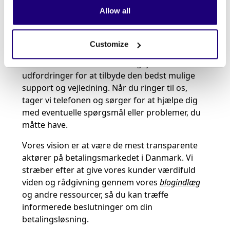
kunder.
Allow all
Vi ved, at betalingsmarkedet kan være
komplekst, og vi ønsker at være din pålidelige
Customize
partner i denne proces. Vi arbejder tæt
sammen med vores kunder og lytter til deres
udfordringer for at tilbyde den bedst mulige
support og vejledning. Når du ringer til os,
tager vi telefonen og sørger for at hjælpe dig
med eventuelle spørgsmål eller problemer, du
måtte have.
Vores vision er at være de mest transparente
aktører på betalingsmarkedet i Danmark. Vi
stræber efter at give vores kunder værdifuld
viden og rådgivning gennem vores
blogindlæg
og andre ressourcer, så du kan træffe
informerede beslutninger om din
betalingsløsning.