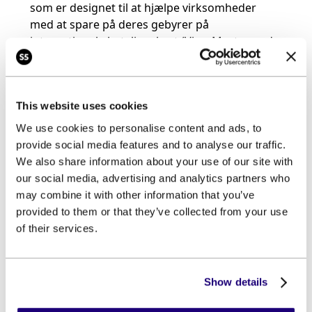
som er designet til at hjælpe virksomheder
med at spare på deres gebyrer på
internationale betalingskort (Visa, Mastercard
og Maestro). Ved at anvende
"IC++" modellen
kan vi i gennemsnit reducere
transaktionspriserne for internationale
This website uses cookies
betalingskort til kun 0,62% i gennemsnit. Når vi
kombinerer disse internationale kort med
We use cookies to personalise content and ads, to
Dankortet, kan vores kunder opnå endnu
provide social media features and to analyse our traffic.
lavere transaktionspriser på kun 0,38% i
We also share information about your use of our site with
gennemsnit.
our social media, advertising and analytics partners who
may combine it with other information that you’ve
Vores systemer er robuste og skalerbare,
provided to them or that they’ve collected from your use
hvilket betyder, at de kan håndtere både store
of their services.
og små virksomheder uden problemer. Vi er
stolte af vores rolle i at skabe et mere
transparent betalingsmarked, og vi stræber
Show details
konstant efter at levere innovative løsninger,
der sparer tid og skaber værdi for vores