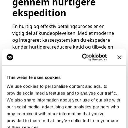
gennem hurtigere
ekspedition
En hurtig og effektiv betalingsproces er en
vigtig del af kundeoplevelsen. Med et moderne
og integreret kassesystem kan du ekspedere
kunder hurtigere, reducere køtid og tilbyde en
glattere checkout-oplevelse. Samtidig giver
systemets præcise lagerstyring kunderne tillid
til, at de altid kan få de varer, de ønsker.
This website uses cookies
Kunder, der oplever en god og problemfri
service, vender oftere tilbage og anbefaler din
We use cookies to personalise content and ads, to
forretning til andre. På den måde understøtter
provide social media features and to analyse our traffic.
systemet både din kort- og langsigtede
We also share information about your use of our site with
vækststrategi.
our social media, advertising and analytics partners who
may combine it with other information that you’ve
Fleksibilitet og
provided to them or that they’ve collected from your use
of their services.