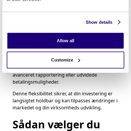
skalerbarhed
Et kasseapparat med integreret lagerstyring er
Show details
designet til at vokse med din virksomhed.
Mange systemer tilbyder fleksible
tilføjelsesmuligheder, så du nemt kan udvide
Allow all
funktionerne efter behov. Dette betyder, at du
ikke behøver at skifte system, når din
Customize
virksomhed vokser, men blot tilføjer nye
funktioner som kundeloyalitetsprogrammer,
avanceret rapportering eller udvidede
betalingsmuligheder.
Denne fleksibilitet sikrer, at din investering er
langsigtet holdbar og kan tilpasses ændringer i
markedet og din virksomheds udvikling.
Sådan vælger du