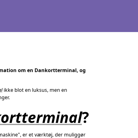
formation om en Dankortterminal, og
l
ikke blot en luksus, men en
nger.
ortterminal
?
askine", er et værktøj, der muliggør