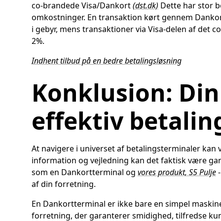
co-brandede Visa/Dankort
(dst.dk)
Dette har stor b
omkostninger. En transaktion kørt gennem Dankorte
i gebyr, mens transaktioner via Visa-delen af det
2%.
Indhent tilbud på en bedre betalingsløsning
Konklusion: Din 
effektiv betalin
At navigere i universet af betalingsterminaler ka
information og vejledning kan det faktisk være gan
som en Dankortterminal og
vores produkt, S5 Pulje
-
af din forretning.
En Dankortterminal er ikke bare en simpel maskine 
forretning, der garanterer smidighed, tilfredse kun