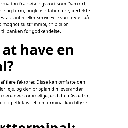
formation fra betalingskort som Dankort,
lse og form, nogle er stationære, perfekte
l restauranter eller servicevirksomheder på
a magnetisk strimmel, chip eller
 til banken for godkendelse.
 at have en
l?
f flere faktorer. Disse kan omfatte den
er leje, og den prisplan din leverandør
e mere overkommelige, end du måske tror,
 og effektivitet, en terminal kan tilføre
rtterminal: