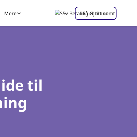
Mere
Få et tilbud
de til
ning